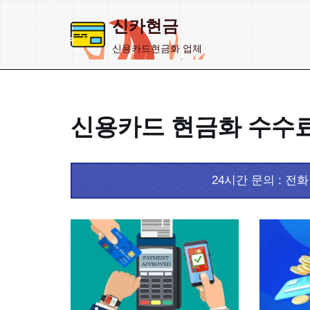
신카현금
콘
신용카드현금화 업체
텐
츠
로
건
신용카드 현금화 수수
너
뛰
기
24시간 문의 : 전