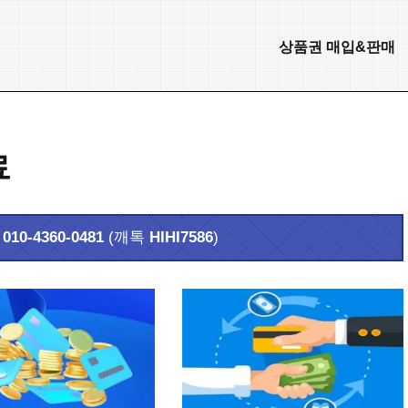
상품권 매입&판매
료
화
010-4360-0481
(깨톡
HIHI7586
)