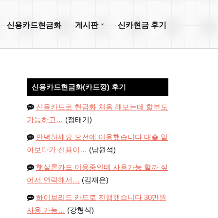
신용카드현금화
게시판
신카현금 후기
신용카드현금화(카드깡) 후기
신용카드로 현금화 처음 해보는데 할부도
가능하고…
(정태기)
안녕하세요 오전에 이용했습니다 대출 알
아보다가 신용이…
(남원석)
햇살론카드 이용중인데 사용가능 할까 싶
어서 연락해서…
(김재은)
하이브리드 카드로 진행했습니다 30만원
사용 가능…
(강형식)