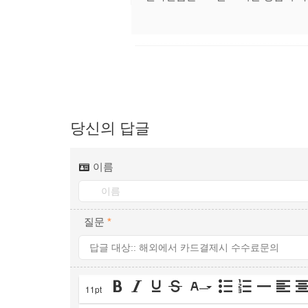
당신의 답글
이름
질문
*
11pt