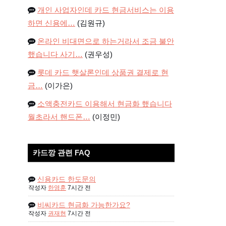
개인 사업자인데 카드 현금서비스는 이용
하면 신용에…
(김원규)
온라인 비대면으로 하는거라서 조금 불안
했습니다 사기…
(권우성)
롯데 카드 햇살론인데 상품권 결제로 현
금…
(이가은)
소액충전카드 이용해서 현금화 했습니다
월초라서 핸드폰…
(이정민)
카드깡 관련 FAQ
신용카드 한도문의
작성자
한영훈
7시간 전
비씨카드 현금화 가능한가요?
작성자
권재현
7시간 전