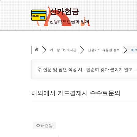
신카현금
콘
신용카드현금화 업체
텐
츠
로
카드깡 Tip 게시판
신용카드 유용한 정보
해
건
너
뛰
🥇 질문 및 답변 작성 시 - 단순히 갖다 붙이지 말고..
기
해외에서 카드결제시 수수료문의
해결됨