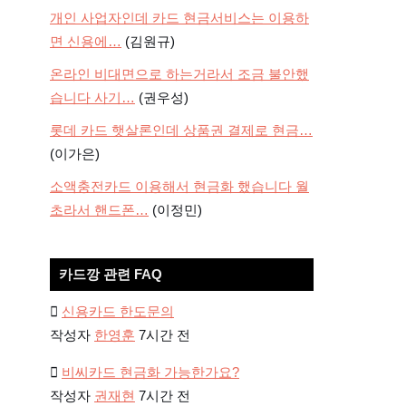
개인 사업자인데 카드 현금서비스는 이용하
면 신용에…
(김원규)
온라인 비대면으로 하는거라서 조금 불안했
습니다 사기…
(권우성)
롯데 카드 햇살론인데 상품권 결제로 현금…
(이가은)
소액충전카드 이용해서 현금화 했습니다 월
초라서 핸드폰…
(이정민)
카드깡 관련 FAQ
신용카드 한도문의
작성자
한영훈
7시간 전
비씨카드 현금화 가능한가요?
작성자
권재현
7시간 전