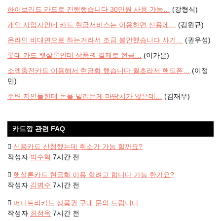
하이브리드 카드로 진행했습니다 30만원 사용 가능…
(강형식)
개인 사업자인데 카드 현금서비스는 이용하면 신용에…
(김원규)
온라인 비대면으로 하는거라서 조금 불안했습니다 사기…
(권우성)
롯데 카드 햇살론인데 상품권 결제로 현금…
(이가은)
소액충전카드 이용해서 현금화 했습니다 월초라서 핸드폰…
(이정
민)
주변 지인들한테 돈을 빌리는게 마땅치가 않은데…
(김재우)
카드깡 관련 FAQ
신용카드 신청했는데 취소가 가능 할까요?
작성자
박수혁
7시간 전
햇살론카드 현금화 이용 할려고 합니다 가능 한가요?
작성자
김병수
7시간 전
머니트리카드 상품권 구매 문의 드립니다
작성자
최정옥
7시간 전