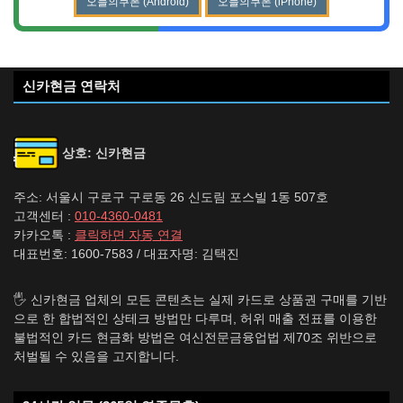
오늘의쿠폰 (Android)
오늘의쿠폰 (iPhone)
신카현금 연락처
상호: 신카현금
주소: 서울시 구로구 구로동 26 신도림 포스빌 1동 507호
고객센터 :
010-4360-0481
카카오톡 :
클릭하면 자동 연결
대표번호: 1600-7583 / 대표자명: 김택진
🖐️ 신카현금 업체의 모든 콘텐츠는 실제 카드로 상품권 구매를 기반
으로 한 합법적인 상테크 방법만 다루며, 허위 매출 전표를 이용한
불법적인 카드 현금화 방법은 여신전문금융업법 제70조 위반으로
처벌될 수 있음을 고지합니다.