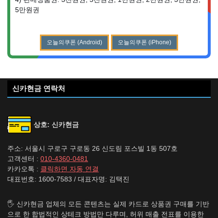
5만원권
오늘의쿠폰 (Android)
오늘의쿠폰 (iPhone)
신카현금 연락처
상호: 신카현금
주소: 서울시 구로구 구로동 26 신도림 포스빌 1동 507호
고객센터 :
010-4360-0481
카카오톡 :
클릭하면 자동 연결
대표번호: 1600-7583 / 대표자명: 김택진
🖐️ 신카현금 업체의 모든 콘텐츠는 실제 카드로 상품권 구매를 기반
으로 한 합법적인 상테크 방법만 다루며, 허위 매출 전표를 이용한