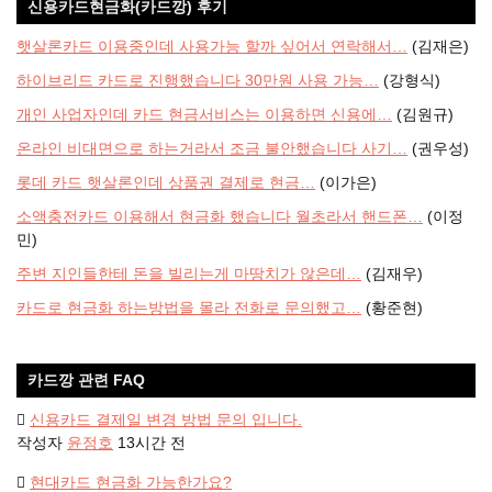
신용카드현금화(카드깡) 후기
햇살론카드 이용중인데 사용가능 할까 싶어서 연락해서…
(김재은)
하이브리드 카드로 진행했습니다 30만원 사용 가능…
(강형식)
개인 사업자인데 카드 현금서비스는 이용하면 신용에…
(김원규)
온라인 비대면으로 하는거라서 조금 불안했습니다 사기…
(권우성)
롯데 카드 햇살론인데 상품권 결제로 현금…
(이가은)
소액충전카드 이용해서 현금화 했습니다 월초라서 핸드폰…
(이정
민)
주변 지인들한테 돈을 빌리는게 마땅치가 않은데…
(김재우)
카드로 현금화 하는방법을 몰라 전화로 문의했고…
(황준현)
카드깡 관련 FAQ
신용카드 결제일 변경 방법 문의 입니다.
작성자
윤정호
13시간 전
현대카드 현금화 가능한가요?