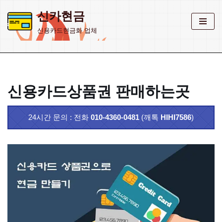
신카현금
콘
신용카드현금화 업체
텐
츠
로
건
너
신용카드상품권 판매하는곳
뛰
기
24시간 문의 : 전화
010-4360-0481
(깨톡
HIHI7586
)