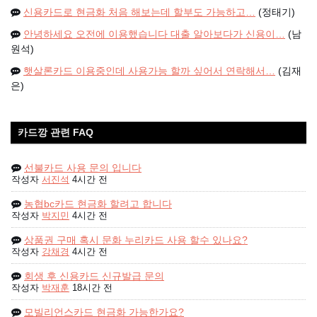
신용카드로 현금화 처음 해보는데 할부도 가능하고…
(정태기)
안녕하세요 오전에 이용했습니다 대출 알아보다가 신용이…
(남
원석)
햇살론카드 이용중인데 사용가능 할까 싶어서 연락해서…
(김재
은)
카드깡 관련 FAQ
선불카드 사용 문의 입니다
작성자
서진석
4시간 전
농협bc카드 현금화 할려고 합니다
작성자
박지민
4시간 전
상품권 구매 혹시 문화 누리카드 사용 할수 있나요?
작성자
강채경
4시간 전
회생 후 신용카드 신규발급 문의
작성자
박재훈
18시간 전
모빌리언스카드 현금화 가능한가요?