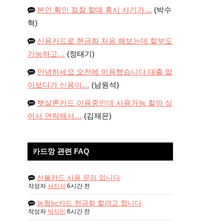
본인 확인 절찰 할때 혹시 사기가…
(박수
혁)
신용카드로 현금화 처음 해보는데 할부도
가능하고…
(정태기)
안녕하세요 오전에 이용했습니다 대출 알
아보다가 신용이…
(남원석)
햇살론카드 이용중인데 사용가능 할까 싶
어서 연락해서…
(김재은)
카드깡 관련 FAQ
선불카드 사용 문의 입니다
작성자
서진석
6시간 전
농협bc카드 현금화 할려고 합니다
작성자
박지민
6시간 전