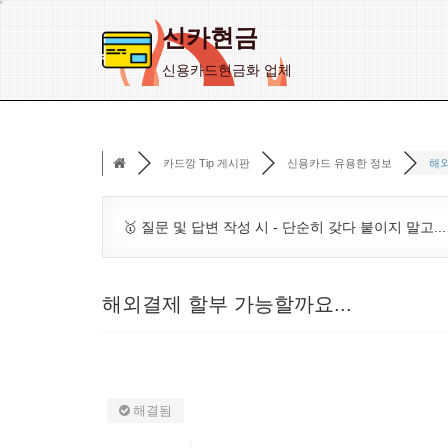
신카현금
콘
신용카드현금화 업체
텐
츠
로
카드깡 Tip 게시판
신용카드 유용한 정보
해외
건
너
뛰
🥇 질문 및 답변 작성 시 - 단순히 갖다 붙이지 말고..
기
해외결제 할부 가능할까요...
해결됨