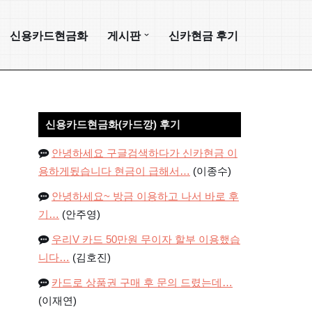
신용카드현금화
게시판
신카현금 후기
신용카드현금화(카드깡) 후기
안녕하세요 구글검색하다가 신카현금 이
용하게됬습니다 현금이 급해서…
(이종수)
안녕하세요~ 방금 이용하고 나서 바로 후
기…
(안주영)
우리V 카드 50만원 무이자 할부 이용했습
니다…
(김호진)
카드로 상품권 구매 후 문의 드렸는데…
(이재연)