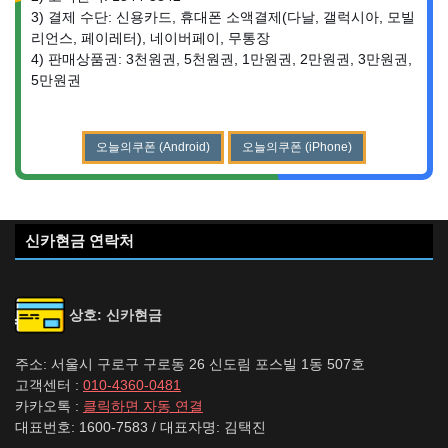
3) 결제 수단: 신용카드, 휴대폰 소액결제(다날, 갤럭시아, 모빌
리언스, 페이레터), 네이버페이, 무통장
4) 판매상품권: 3천원권, 5천원권, 1만원권, 2만원권, 3만원권,
5만원권
오늘의쿠폰 (Android)
오늘의쿠폰 (iPhone)
신카현금 연락처
상호: 신카현금
주소: 서울시 구로구 구로동 26 신도림 포스빌 1동 507호
고객센터 :
010-4360-0481
카카오톡 :
클릭하면 자동 연결
대표번호: 1600-7583 / 대표자명: 김택진