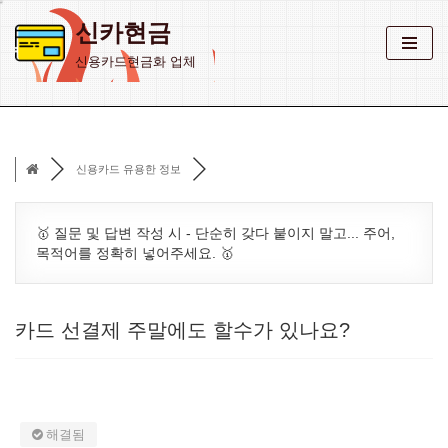
신카현금
콘
신용카드현금화 업체
텐
츠
로
건
신용카드 유용한 정보
너
뛰
기
🥇 질문 및 답변 작성 시 - 단순히 갖다 붙이지 말고... 주어,
목적어를 정확히 넣어주세요. 🥇
카드 선결제 주말에도 할수가 있나요?
해결됨