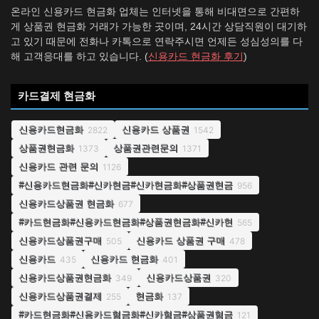
온라인 신용카드 현금화 업체는 인터넷을 통해 비대면으로 간편하
게 상품권 현금화 거래가 가능한 곳이며, 24시간 상담직원이 대기하
고 있기 때문에 전화나 카톡으로 연락주시면 언제든 성심성의를 다
해 고객응대를 하고 있습니다. (
신용카드 현금화 후기
)
카드결제 현금화
신용카드현금화
신용카드 상품권
2822
1542
상품권현금화
상품권관련문의
1373
1371
신용카드 관련 문의
1126
#신용카드현금화#신카현금#신카현금화#상품권현금
956
신용카드상품권 현금화
677
#카드현금화#신용카드현금화#상품권현금화#신카현
565
신용카드상품권구매
신용카드 상품권 구매
505
478
신용카드
신용카드 현금화
435
401
신용카드상품권현금화
신용카드상품권
349
320
신용카드상품권결제
현금화
255
137
#카드현금화#신용카드혐금화#신카혐금#상품권혐금
121