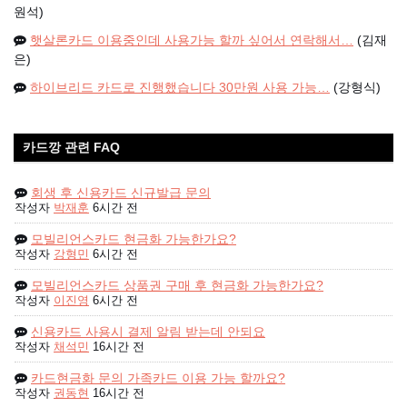
원석)
햇살론카드 이용중인데 사용가능 할까 싶어서 연락해서…
(김재
은)
하이브리드 카드로 진행했습니다 30만원 사용 가능…
(강형식)
카드깡 관련 FAQ
회생 후 신용카드 신규발급 문의
작성자
박재훈
6시간 전
모빌리언스카드 현금화 가능한가요?
작성자
강형민
6시간 전
모빌리언스카드 상품권 구매 후 현금화 가능한가요?
작성자
이진영
6시간 전
신용카드 사용시 결제 알림 받는데 안되요
작성자
채석민
16시간 전
카드현금화 문의 가족카드 이용 가능 할까요?
작성자
권동현
16시간 전