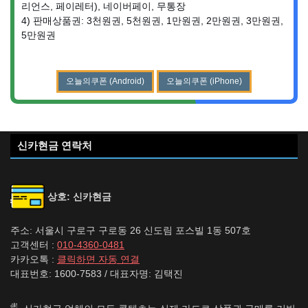
리언스, 페이레터), 네이버페이, 무통장
4) 판매상품권: 3천원권, 5천원권, 1만원권, 2만원권, 3만원권,
5만원권
오늘의쿠폰 (Android)
오늘의쿠폰 (iPhone)
신카현금 연락처
상호: 신카현금
주소: 서울시 구로구 구로동 26 신도림 포스빌 1동 507호
고객센터 :
010-4360-0481
카카오톡 :
클릭하면 자동 연결
대표번호: 1600-7583 / 대표자명: 김택진