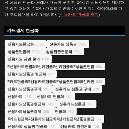
게 상품권 현금화 거래가 가능한 곳이며, 24시간 상담직원이 대기하
고 있기 때문에 전화나 카톡으로 연락주시면 언제든 성심성의를 다
해 고객응대를 하고 있습니다. (
신용카드 현금화 후기
)
카드결제 현금화
신용카드현금화
신용카드 상품권
2822
1542
상품권현금화
상품권관련문의
1373
1371
신용카드 관련 문의
1126
#신용카드현금화#신카현금#신카현금화#상품권현금
956
신용카드상품권 현금화
677
#카드현금화#신용카드현금화#상품권현금화#신카현
565
신용카드상품권구매
신용카드 상품권 구매
505
478
신용카드
신용카드 현금화
435
401
신용카드상품권현금화
신용카드상품권
349
320
신용카드상품권결제
현금화
255
137
#카드현금화#신용카드혐금화#신카혐금#상품권혐금
121
신용카드 상품권 현금화
신용카드 관련문의
118
105