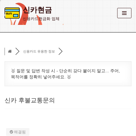
신카현금
콘
신용카드현금화 업체
텐
츠
로
건
신용카드 유용한 정보
너
뛰
기
🥇 질문 및 답변 작성 시 - 단순히 갖다 붙이지 말고... 주어,
목적어를 정확히 넣어주세요. 🥇
신카 후불교통문의
해결됨