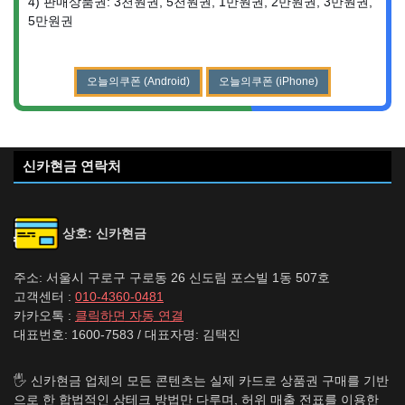
4) 판매상품권: 3천원권, 5천원권, 1만원권, 2만원권, 3만원권,
5만원권
오늘의쿠폰 (Android)
오늘의쿠폰 (iPhone)
신카현금 연락처
상호: 신카현금
주소: 서울시 구로구 구로동 26 신도림 포스빌 1동 507호
고객센터 :
010-4360-0481
카카오톡 :
클릭하면 자동 연결
대표번호: 1600-7583 / 대표자명: 김택진
🖐️ 신카현금 업체의 모든 콘텐츠는 실제 카드로 상품권 구매를 기반
으로 한 합법적인 상테크 방법만 다루며, 허위 매출 전표를 이용한