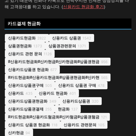
고 있기 때문에 전화나 카톡으로 연락주시면 언제든 성심성의를 다
해 고객응대를 하고 있습니다. (
신용카드 현금화 후기
)
카드결제 현금화
신용카드현금화
신용카드 상품권
2822
1542
상품권현금화
상품권관련문의
1373
1371
신용카드 관련 문의
1126
#신용카드현금화#신카현금#신카현금화#상품권현금
956
신용카드상품권 현금화
677
#카드현금화#신용카드현금화#상품권현금화#신카현
565
신용카드상품권구매
신용카드 상품권 구매
505
478
신용카드
신용카드 현금화
435
401
신용카드상품권현금화
신용카드상품권
349
320
신용카드상품권결제
현금화
255
137
#카드현금화#신용카드혐금화#신카혐금#상품권혐금
121
신용카드 상품권 현금화
신용카드 관련문의
118
105
신카현금
94