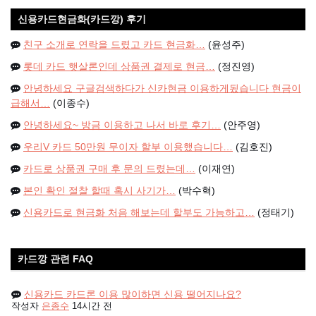
신용카드현금화(카드깡) 후기
친구 소개로 연락을 드렸고 카드 현금화…
(윤성주)
롯데 카드 햇살론인데 상품권 결제로 현금…
(정진영)
안녕하세요 구글검색하다가 신카현금 이용하게됬습니다 현금이
급해서…
(이종수)
안녕하세요~ 방금 이용하고 나서 바로 후기…
(안주영)
우리V 카드 50만원 무이자 할부 이용했습니다…
(김호진)
카드로 상품권 구매 후 문의 드렸는데…
(이재연)
본인 확인 절찰 할때 혹시 사기가…
(박수혁)
신용카드로 현금화 처음 해보는데 할부도 가능하고…
(정태기)
카드깡 관련 FAQ
신용카드 카드론 이용 많이하면 신용 떨어지나요?
작성자
은종수
14시간 전