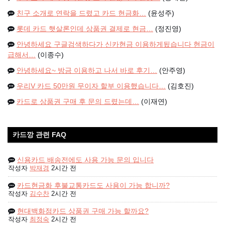
친구 소개로 연락을 드렸고 카드 현금화…
(윤성주)
롯데 카드 햇살론인데 상품권 결제로 현금…
(정진영)
안녕하세요 구글검색하다가 신카현금 이용하게됬습니다 현금이
급해서…
(이종수)
안녕하세요~ 방금 이용하고 나서 바로 후기…
(안주영)
우리V 카드 50만원 무이자 할부 이용했습니다…
(김호진)
카드로 상품권 구매 후 문의 드렸는데…
(이재연)
카드깡 관련 FAQ
신용카드 배송전에도 사용 가능 문의 입니다
작성자
박재경
2시간 전
카드현금화 후불교통카드도 사용이 가능 합니까?
작성자
김수찬
2시간 전
현대백화점카드 상품권 구매 가능 할까요?
작성자
최정숙
2시간 전