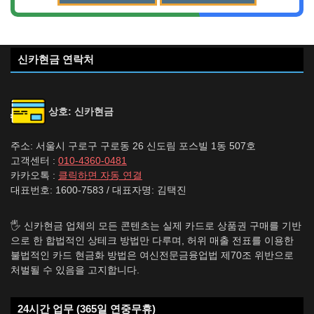
신카현금 연락처
상호: 신카현금
주소: 서울시 구로구 구로동 26 신도림 포스빌 1동 507호
고객센터 :
010-4360-0481
카카오톡 :
클릭하면 자동 연결
대표번호: 1600-7583 / 대표자명: 김택진
🖐️ 신카현금 업체의 모든 콘텐츠는 실제 카드로 상품권 구매를 기반
으로 한 합법적인 상테크 방법만 다루며, 허위 매출 전표를 이용한
불법적인 카드 현금화 방법은 여신전문금융업법 제70조 위반으로
처벌될 수 있음을 고지합니다.
24시간 업무 (365일 연중무휴)