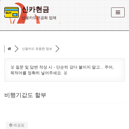
신카현금
콘
신용카드현금화 업체
텐
츠
로
건
신용카드 유용한 정보
너
뛰
기
🥇 질문 및 답변 작성 시 - 단순히 갖다 붙이지 말고... 주어,
목적어를 정확히 넣어주세요. 🥇
비행기값도 할부
해결됨