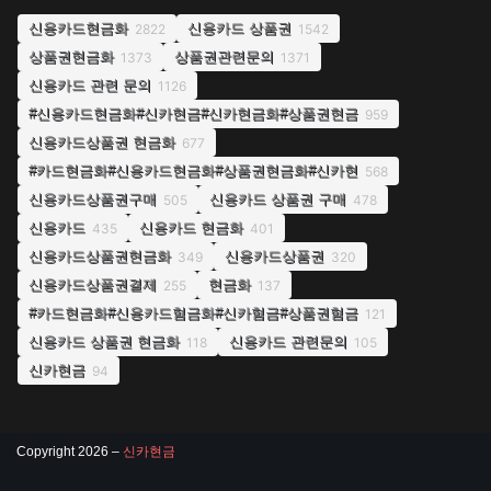
신용카드현금화
신용카드 상품권
2822
1542
상품권현금화
상품권관련문의
1373
1371
신용카드 관련 문의
1126
#신용카드현금화#신카현금#신카현금화#상품권현금
959
신용카드상품권 현금화
677
#카드현금화#신용카드현금화#상품권현금화#신카현
568
신용카드상품권구매
신용카드 상품권 구매
505
478
신용카드
신용카드 현금화
435
401
신용카드상품권현금화
신용카드상품권
349
320
신용카드상품권결제
현금화
255
137
#카드현금화#신용카드혐금화#신카혐금#상품권혐금
121
신용카드 상품권 현금화
신용카드 관련문의
118
105
신카현금
94
Copyright 2026 –
신카현금