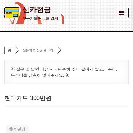
신카현금
콘
신용카드현금화 업체
텐
츠
로
건
신용카드 상품권 구매
너
뛰
기
🥇 질문 및 답변 작성 시 - 단순히 갖다 붙이지 말고... 주어,
목적어를 정확히 넣어주세요. 🥇
현대카드 300만원
해결됨