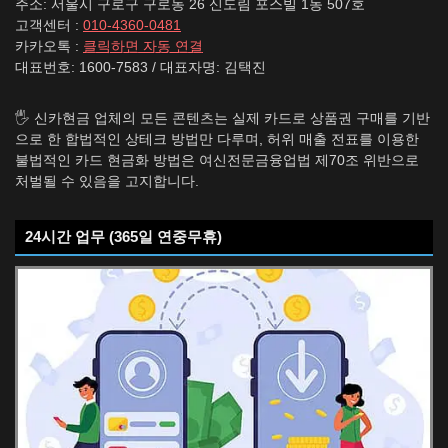
주소: 서울시 구로구 구로동 26 신도림 포스빌 1동 507호
고객센터 :
010-4360-0481
카카오톡 :
클릭하면 자동 연결
대표번호: 1600-7583 / 대표자명: 김택진
🖐️ 신카현금 업체의 모든 콘텐츠는 실제 카드로 상품권 구매를 기반
으로 한 합법적인 상테크 방법만 다루며, 허위 매출 전표를 이용한
불법적인 카드 현금화 방법은 여신전문금융업법 제70조 위반으로
처벌될 수 있음을 고지합니다.
24시간 업무 (365일 연중무휴)