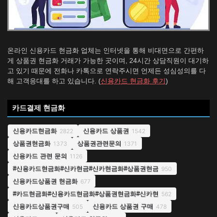
온라인 신용카드 현금화 업체는 인터넷을 통해 비대면으로 간편하
게 상품권 현금화 거래가 가능한 곳이며, 24시간 상담직원이 대기하
고 있기 때문에 전화나 카톡으로 연락주시면 언제든 성심성의를 다
해 고객응대를 하고 있습니다. (
신용카드 현금화 후기
)
카드결제 현금화
신용카드현금화
신용카드 상품권
2822
1542
상품권현금화
상품권관련문의
1373
1371
신용카드 관련 문의
1126
#신용카드현금화#신카현금#신카현금화#상품권현금
950
신용카드상품권 현금화
677
#카드현금화#신용카드현금화#상품권현금화#신카현
562
신용카드상품권구매
신용카드 상품권 구매
505
478