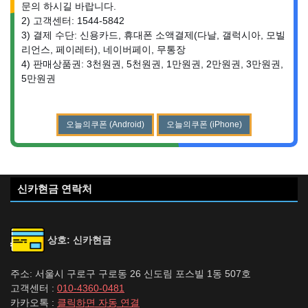
문의 하시길 바랍니다.
2) 고객센터: 1544-5842
3) 결제 수단: 신용카드, 휴대폰 소액결제(다날, 갤럭시아, 모빌
리언스, 페이레터), 네이버페이, 무통장
4) 판매상품권: 3천원권, 5천원권, 1만원권, 2만원권, 3만원권,
5만원권
오늘의쿠폰 (Android)
오늘의쿠폰 (iPhone)
신카현금 연락처
상호: 신카현금
주소: 서울시 구로구 구로동 26 신도림 포스빌 1동 507호
고객센터 :
010-4360-0481
카카오톡 :
클릭하면 자동 연결