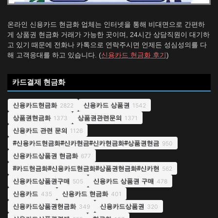
온라인 신용카드 현금화 업체는 인터넷을 통해 비대면으로 간편하
게 상품권 현금화 거래가 가능한 곳이며, 24시간 상담직원이 대기하
고 있기 때문에 전화나 카톡으로 연락주시면 언제든 성심성의를 다
해 고객응대를 하고 있습니다. (
신용카드 현금화 후기
)
카드결제 현금화
신용카드현금화
신용카드 상품권
2822
1542
상품권현금화
상품권관련문의
1373
1371
신용카드 관련 문의
1126
#신용카드현금화#신카현금#신카현금화#상품권현금
950
신용카드상품권 현금화
677
#카드현금화#신용카드현금화#상품권현금화#신카현
562
신용카드상품권구매
신용카드 상품권 구매
505
478
신용카드
신용카드 현금화
435
401
신용카드상품권현금화
신용카드상품권
349
320