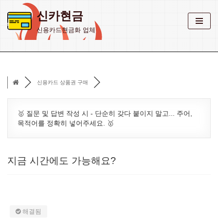
신카현금
콘
신용카드현금화 업체
텐
츠
로
건
신용카드 상품권 구매
너
뛰
기
🥇 질문 및 답변 작성 시 - 단순히 갖다 붙이지 말고... 주어,
목적어를 정확히 넣어주세요. 🥇
지금 시간에도 가능해요?
해결됨