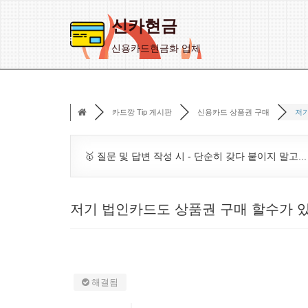
신카현금
콘
신용카드현금화 업체
텐
츠
로
카드깡 Tip 게시판
신용카드 상품권 구매
저기
건
너
뛰
🥇 질문 및 답변 작성 시 - 단순히 갖다 붙이지 말고..
기
저기 법인카드도 상품권 구매 할수가 
해결됨