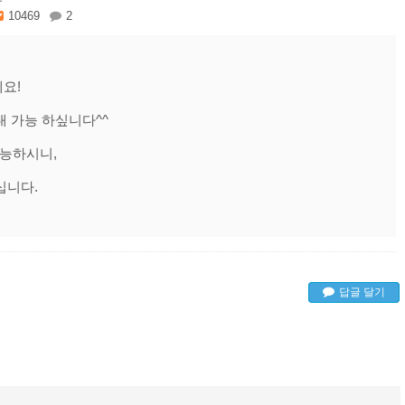
10469
2
요!
내 가능 하싶니다^^
가능하시니,
십니다.
답글 달기