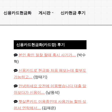
신용카드현금화
게시판
신카현금 후기
신용카드현금화(카드깡) 후기
본인 확인 절찰 할때 혹시 사기가…
(박수
혁)
신용카드로 현금화 처음 해보는데 할부도
가능하고…
(정태기)
안녕하세요 오전에 이용했습니다 대출 알
아보다가 신용이…
(남원석)
햇살론카드 이용중인데 사용가능 할까 싶
어서 연락해서…
(김재은)