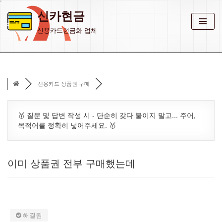
신카현금
콘
신용카드현금화 업체
텐
츠
로
건
신용카드 상품권 구매
너
뛰
기
🥇 질문 및 답변 작성 시 - 단순히 갖다 붙이지 말고... 주어,
목적어를 정확히 넣어주세요. 🥇
이미 상품권 전부 구매했는데
해결됨