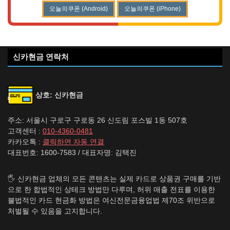
오늘의쿠폰 (Android)
오늘의쿠폰 (iPhone)
신카현금 연락처
상호: 신카현금
주소: 서울시 구로구 구로동 26 신도림 포스빌 1동 507호
고객센터 :
010-4360-0481
카카오톡 :
클릭하면 자동 연결
대표번호: 1600-7583 / 대표자명: 김택진
🖐️ 신카현금 업체의 모든 콘텐츠는 실제 카드로 상품권 구매를 기반
으로 한 합법적인 상테크 방법만 다루며, 허위 매출 전표를 이용한
불법적인 카드 현금화 방법은 여신전문금융업법 제70조 위반으로
처벌될 수 있음을 고지합니다.