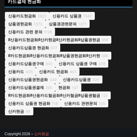
카드결제 현금화
신용카드현금화
신용카드 상품권
2822
1542
상품권현금화
상품권관련문의
1373
1371
신용카드 관련 문의
1126
#신용카드현금화#신카현금#신카현금화#상품권현금
956
신용카드상품권 현금화
677
#카드현금화#신용카드현금화#상품권현금화#신카현
565
신용카드상품권구매
신용카드 상품권 구매
505
478
신용카드
신용카드 현금화
435
401
신용카드상품권현금화
신용카드상품권
349
320
신용카드상품권결제
현금화
255
137
#카드현금화#신용카드혐금화#신카혐금#상품권혐금
121
신용카드 상품권 현금화
신용카드 관련문의
118
105
신카현금
94
Copyright 2026 –
신카현금