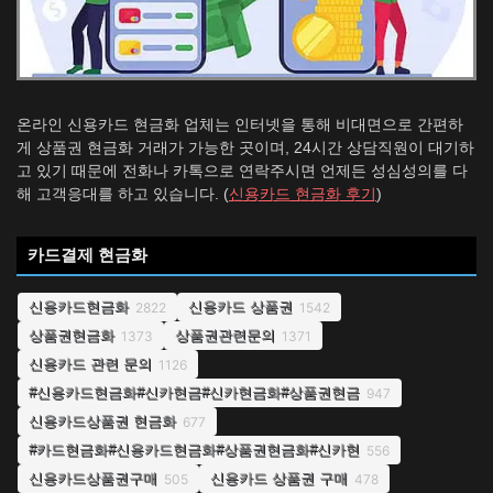
온라인 신용카드 현금화 업체는 인터넷을 통해 비대면으로 간편하
게 상품권 현금화 거래가 가능한 곳이며, 24시간 상담직원이 대기하
고 있기 때문에 전화나 카톡으로 연락주시면 언제든 성심성의를 다
해 고객응대를 하고 있습니다. (
신용카드 현금화 후기
)
카드결제 현금화
신용카드현금화
신용카드 상품권
2822
1542
상품권현금화
상품권관련문의
1373
1371
신용카드 관련 문의
1126
#신용카드현금화#신카현금#신카현금화#상품권현금
947
신용카드상품권 현금화
677
#카드현금화#신용카드현금화#상품권현금화#신카현
556
신용카드상품권구매
신용카드 상품권 구매
505
478