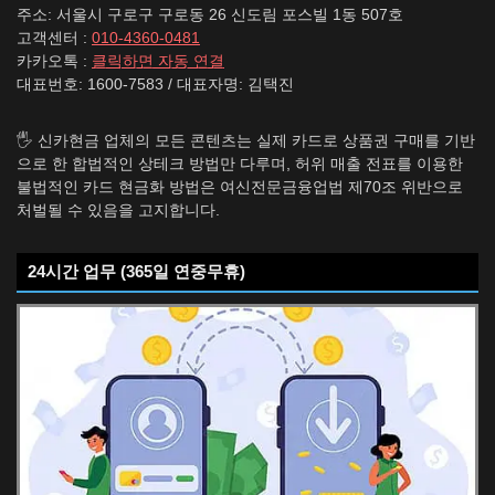
주소: 서울시 구로구 구로동 26 신도림 포스빌 1동 507호
고객센터 :
010-4360-0481
카카오톡 :
클릭하면 자동 연결
대표번호: 1600-7583 / 대표자명: 김택진
🖐️ 신카현금 업체의 모든 콘텐츠는 실제 카드로 상품권 구매를 기반
으로 한 합법적인 상테크 방법만 다루며, 허위 매출 전표를 이용한
불법적인 카드 현금화 방법은 여신전문금융업법 제70조 위반으로
처벌될 수 있음을 고지합니다.
24시간 업무 (365일 연중무휴)