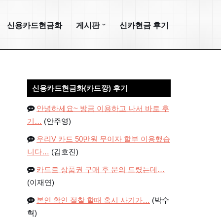
신용카드현금화
게시판
신카현금 후기
신용카드현금화(카드깡) 후기
안녕하세요~ 방금 이용하고 나서 바로 후
기…
(안주영)
우리V 카드 50만원 무이자 할부 이용했습
니다…
(김호진)
카드로 상품권 구매 후 문의 드렸는데…
(이재연)
본인 확인 절찰 할때 혹시 사기가…
(박수
혁)