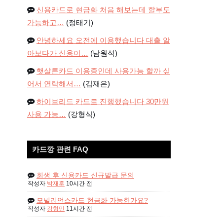
신용카드로 현금화 처음 해보는데 할부도
가능하고…
(정태기)
안녕하세요 오전에 이용했습니다 대출 알
아보다가 신용이…
(남원석)
햇살론카드 이용중인데 사용가능 할까 싶
어서 연락해서…
(김재은)
하이브리드 카드로 진행했습니다 30만원
사용 가능…
(강형식)
카드깡 관련 FAQ
회생 후 신용카드 신규발급 문의
작성자
박재훈
10시간 전
모빌리언스카드 현금화 가능한가요?
작성자
강형민
11시간 전