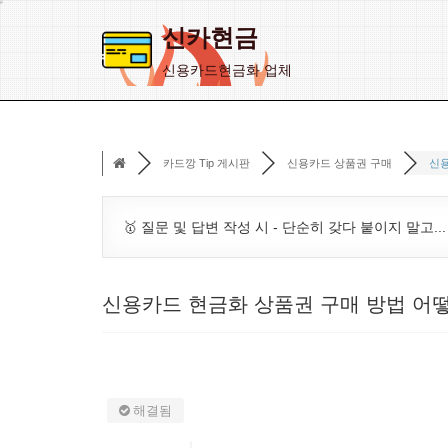
신카현금
콘
신용카드현금화 업체
텐
츠
로
카드깡 Tip 게시판
신용카드 상품권 구매
신용
건
너
뛰
🥇 질문 및 답변 작성 시 - 단순히 갖다 붙이지 말고..
기
신용카드 현금화 상품권 구매 방법 어
해결됨