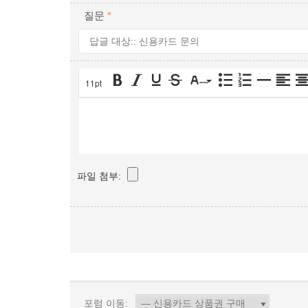
질문
*
11pt
파일 첨부:
포럼 이동: