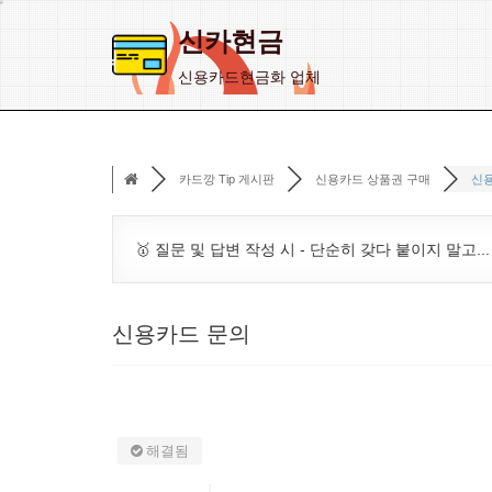
신카현금
콘
신용카드현금화 업체
텐
츠
로
카드깡 Tip 게시판
신용카드 상품권 구매
신
건
너
뛰
🥇 질문 및 답변 작성 시 - 단순히 갖다 붙이지 말고..
기
신용카드 문의
해결됨