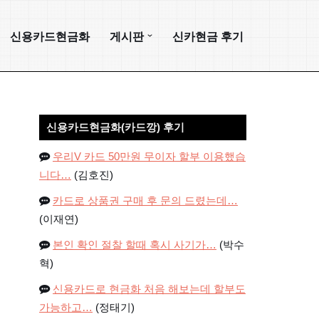
신용카드현금화
게시판
신카현금 후기
신용카드현금화(카드깡) 후기
우리V 카드 50만원 무이자 할부 이용했습
니다…
(김호진)
카드로 상품권 구매 후 문의 드렸는데…
(이재연)
본인 확인 절찰 할때 혹시 사기가…
(박수
혁)
신용카드로 현금화 처음 해보는데 할부도
가능하고…
(정태기)