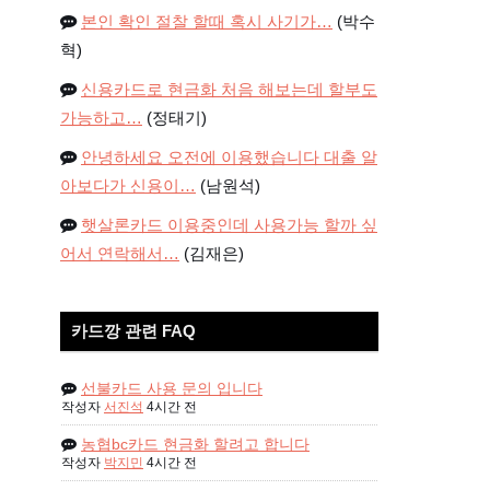
본인 확인 절찰 할때 혹시 사기가…
(박수
혁)
신용카드로 현금화 처음 해보는데 할부도
가능하고…
(정태기)
안녕하세요 오전에 이용했습니다 대출 알
아보다가 신용이…
(남원석)
햇살론카드 이용중인데 사용가능 할까 싶
어서 연락해서…
(김재은)
카드깡 관련 FAQ
선불카드 사용 문의 입니다
작성자
서진석
4시간 전
농협bc카드 현금화 할려고 합니다
작성자
박지민
4시간 전