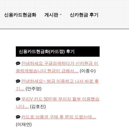
신용카드현금화
게시판
신카현금 후기
신용카드현금화(카드깡) 후기
안녕하세요 구글검색하다가 신카현금 이
용하게됬습니다 현금이 급해서…
(이종수)
안녕하세요~ 방금 이용하고 나서 바로 후
기…
(안주영)
우리V 카드 50만원 무이자 할부 이용했습
니다…
(김호진)
카드로 상품권 구매 후 문의 드렸는데…
(이재연)