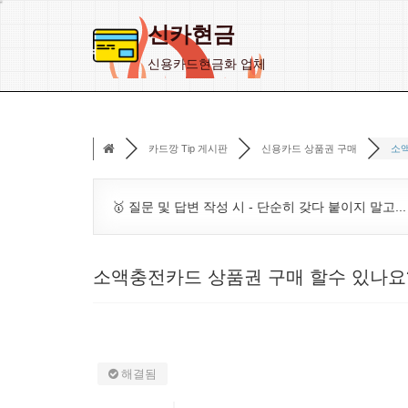
신카현금
콘
신용카드현금화 업체
텐
츠
로
카드깡 Tip 게시판
신용카드 상품권 구매
소액
건
너
뛰
🥇 질문 및 답변 작성 시 - 단순히 갖다 붙이지 말고..
기
소액충전카드 상품권 구매 할수 있나요
해결됨