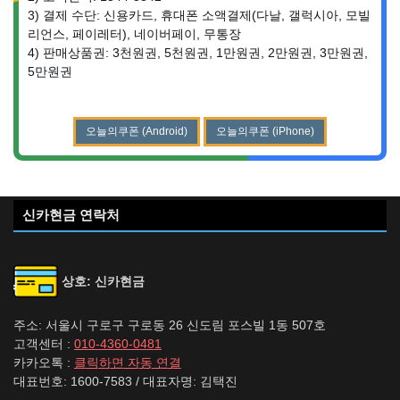
3) 결제 수단: 신용카드, 휴대폰 소액결제(다날, 갤럭시아, 모빌
리언스, 페이레터), 네이버페이, 무통장
4) 판매상품권: 3천원권, 5천원권, 1만원권, 2만원권, 3만원권,
5만원권
오늘의쿠폰 (Android)
오늘의쿠폰 (iPhone)
신카현금 연락처
상호: 신카현금
주소: 서울시 구로구 구로동 26 신도림 포스빌 1동 507호
고객센터 :
010-4360-0481
카카오톡 :
클릭하면 자동 연결
대표번호: 1600-7583 / 대표자명: 김택진