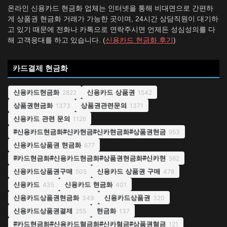
온라인 신용카드 현금화 업체는 인터넷을 통해 비대면으로 간편하
게 상품권 현금화 거래가 가능한 곳이며, 24시간 상담직원이 대기하
고 있기 때문에 전화나 카톡으로 연락주시면 언제든 성심성의를 다
해 고객응대를 하고 있습니다. (
신용카드 현금화 후기
)
카드결제 현금화
신용카드현금화
신용카드 상품권
2822
1542
상품권현금화
상품권관련문의
1373
1371
신용카드 관련 문의
1126
#신용카드현금화#신카현금#신카현금화#상품권현금
953
신용카드상품권 현금화
677
#카드현금화#신용카드현금화#상품권현금화#신카현
562
신용카드상품권구매
신용카드 상품권 구매
505
478
신용카드
신용카드 현금화
435
401
신용카드상품권현금화
신용카드상품권
349
320
신용카드상품권결제
현금화
255
137
#카드현금화#신용카드혐금화#신카혐금#상품권혐금
121