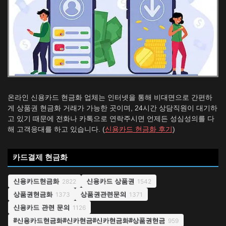
온라인 신용카드 현금화 업체는 인터넷을 통해 비대면으로 간편하
게 상품권 현금화 거래가 가능한 곳이며, 24시간 상담직원이 대기하
고 있기 때문에 전화나 카톡으로 연락주시면 언제든 성심성의를 다
해 고객응대를 하고 있습니다. (
신용카드 현금화 후기
)
카드결제 현금화
신용카드현금화
신용카드 상품권
2822
1542
상품권현금화
상품권관련문의
1373
1371
신용카드 관련 문의
1126
#신용카드현금화#신카현금#신카현금화#상품권현금
959