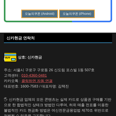
오늘의쿠폰 (Android)
오늘의쿠폰 (iPhone)
신카현금 연락처
상호: 신카현금
주소: 서울시 구로구 구로동 26 신도림 포스빌 1동 507호
고객센터 :
010-4360-0481
카카오톡 :
클릭하면 자동 연결
대표번호: 1600-7583 / 대표자명: 김택진
🖐️ 신카현금 업체의 모든 콘텐츠는 실제 카드로 상품권 구매를 기반
으로 한 합법적인 상테크 방법만 다루며, 허위 매출 전표를 이용한
불법적인 카드 현금화 방법은 여신전문금융업법 제70조 위반으로
처벌될 수 있음을 고지합니다.