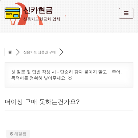
신카현금
콘
신용카드현금화 업체
텐
츠
로
건
신용카드 상품권 구매
너
뛰
기
🥇 질문 및 답변 작성 시 - 단순히 갖다 붙이지 말고... 주어,
목적어를 정확히 넣어주세요. 🥇
더이상 구매 못하는건가요?
해결됨