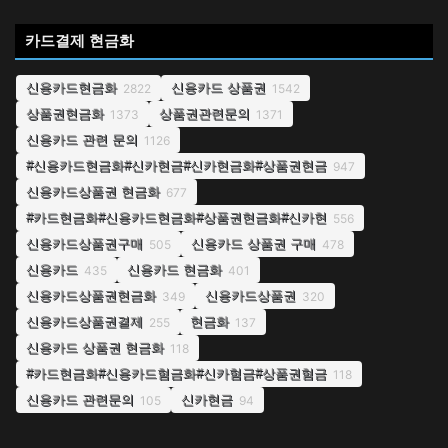
카드결제 현금화
신용카드현금화
신용카드 상품권
2822
1542
상품권현금화
상품권관련문의
1373
1371
신용카드 관련 문의
1126
#신용카드현금화#신카현금#신카현금화#상품권현금
947
신용카드상품권 현금화
677
#카드현금화#신용카드현금화#상품권현금화#신카현
556
신용카드상품권구매
신용카드 상품권 구매
505
478
신용카드
신용카드 현금화
435
401
신용카드상품권현금화
신용카드상품권
349
320
신용카드상품권결제
현금화
255
137
신용카드 상품권 현금화
118
#카드현금화#신용카드혐금화#신카혐금#상품권혐금
118
신용카드 관련문의
신카현금
105
94