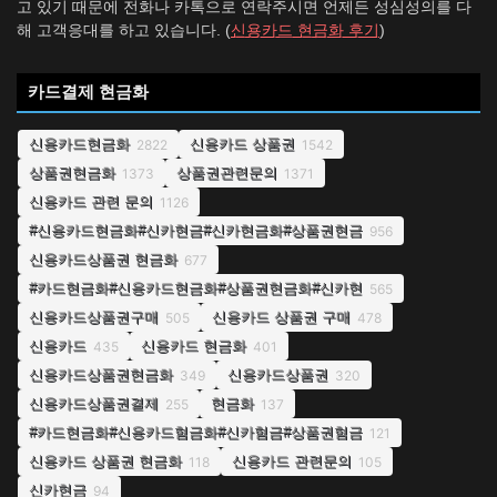
고 있기 때문에 전화나 카톡으로 연락주시면 언제든 성심성의를 다
해 고객응대를 하고 있습니다. (
신용카드 현금화 후기
)
카드결제 현금화
신용카드현금화
신용카드 상품권
2822
1542
상품권현금화
상품권관련문의
1373
1371
신용카드 관련 문의
1126
#신용카드현금화#신카현금#신카현금화#상품권현금
956
신용카드상품권 현금화
677
#카드현금화#신용카드현금화#상품권현금화#신카현
565
신용카드상품권구매
신용카드 상품권 구매
505
478
신용카드
신용카드 현금화
435
401
신용카드상품권현금화
신용카드상품권
349
320
신용카드상품권결제
현금화
255
137
#카드현금화#신용카드혐금화#신카혐금#상품권혐금
121
신용카드 상품권 현금화
신용카드 관련문의
118
105
신카현금
94