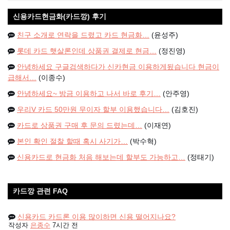
신용카드현금화(카드깡) 후기
친구 소개로 연락을 드렸고 카드 현금화…
(윤성주)
롯데 카드 햇살론인데 상품권 결제로 현금…
(정진영)
안녕하세요 구글검색하다가 신카현금 이용하게됬습니다 현금이
급해서…
(이종수)
안녕하세요~ 방금 이용하고 나서 바로 후기…
(안주영)
우리V 카드 50만원 무이자 할부 이용했습니다…
(김호진)
카드로 상품권 구매 후 문의 드렸는데…
(이재연)
본인 확인 절찰 할때 혹시 사기가…
(박수혁)
신용카드로 현금화 처음 해보는데 할부도 가능하고…
(정태기)
카드깡 관련 FAQ
신용카드 카드론 이용 많이하면 신용 떨어지나요?
작성자
은종수
7시간 전