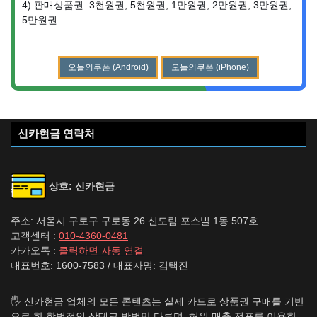
4) 판매상품권: 3천원권, 5천원권, 1만원권, 2만원권, 3만원권,
5만원권
오늘의쿠폰 (Android)
오늘의쿠폰 (iPhone)
신카현금 연락처
상호: 신카현금
주소: 서울시 구로구 구로동 26 신도림 포스빌 1동 507호
고객센터 :
010-4360-0481
카카오톡 :
클릭하면 자동 연결
대표번호: 1600-7583 / 대표자명: 김택진
🖐️ 신카현금 업체의 모든 콘텐츠는 실제 카드로 상품권 구매를 기반
으로 한 합법적인 상테크 방법만 다루며, 허위 매출 전표를 이용한