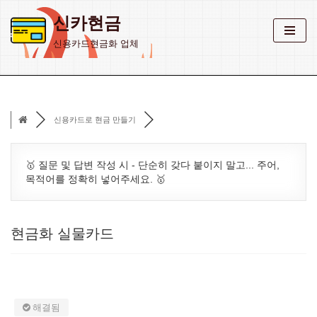
신카현금
콘
신용카드현금화 업체
텐
츠
로
건
신용카드로 현금 만들기
너
뛰
기
🥇 질문 및 답변 작성 시 - 단순히 갖다 붙이지 말고... 주어,
목적어를 정확히 넣어주세요. 🥇
현금화 실물카드
해결됨