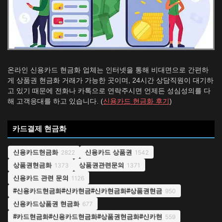
온라인 신용카드 현금화 업체는 인터넷을 통해 비대면으로 간편하
게 상품권 현금화 거래가 가능한 곳이며, 24시간 상담직원이 대기하
고 있기 때문에 전화나 카톡으로 연락주시면 언제든 성심성의를 다
해 고객응대를 하고 있습니다. (
신용카드 현금화 후기
)
카드결제 현금화
신용카드현금화
신용카드 상품권
2822
1542
상품권현금화
상품권관련문의
1373
1371
신용카드 관련 문의
1126
#신용카드현금화#신카현금#신카현금화#상품권현금
950
신용카드상품권 현금화
677
#카드현금화#신용카드현금화#상품권현금화#신카현
559