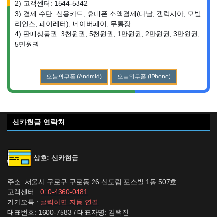
2) 고객센터: 1544-5842
3) 결제 수단: 신용카드, 휴대폰 소액결제(다날, 갤럭시아, 모빌
리언스, 페이레터), 네이버페이, 무통장
4) 판매상품권: 3천원권, 5천원권, 1만원권, 2만원권, 3만원권,
5만원권
오늘의쿠폰 (Android)
오늘의쿠폰 (iPhone)
신카현금 연락처
상호: 신카현금
주소: 서울시 구로구 구로동 26 신도림 포스빌 1동 507호
고객센터 :
010-4360-0481
카카오톡 :
클릭하면 자동 연결
대표번호: 1600-7583 / 대표자명: 김택진