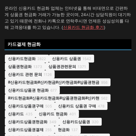
온라인 신용카드 현금화 업체는 인터넷을 통해 비대면으로 간편하
게 상품권 현금화 거래가 가능한 곳이며, 24시간 상담직원이 대기하
고 있기 때문에 전화나 카톡으로 연락주시면 언제든 성심성의를 다
해 고객응대를 하고 있습니다. (
신용카드 현금화 후기
)
카드결제 현금화
신용카드현금화
신용카드 상품권
2822
1542
상품권현금화
상품권관련문의
1373
1371
신용카드 관련 문의
1126
#신용카드현금화#신카현금#신카현금화#상품권현금
956
신용카드상품권 현금화
677
#카드현금화#신용카드현금화#상품권현금화#신카현
562
신용카드상품권구매
신용카드 상품권 구매
505
478
신용카드
신용카드 현금화
435
401
신용카드상품권현금화
신용카드상품권
349
320
신용카드상품권결제
현금화
255
137