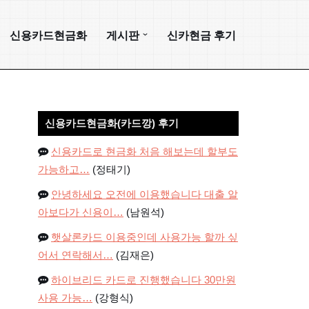
신용카드현금화
게시판
신카현금 후기
신용카드현금화(카드깡) 후기
신용카드로 현금화 처음 해보는데 할부도
가능하고…
(정태기)
안녕하세요 오전에 이용했습니다 대출 알
아보다가 신용이…
(남원석)
햇살론카드 이용중인데 사용가능 할까 싶
어서 연락해서…
(김재은)
하이브리드 카드로 진행했습니다 30만원
사용 가능…
(강형식)