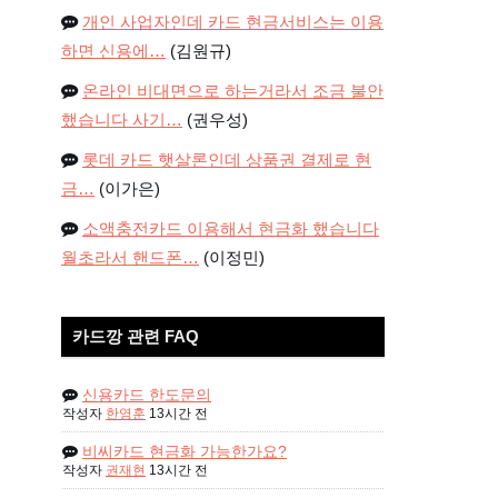
개인 사업자인데 카드 현금서비스는 이용
하면 신용에…
(김원규)
온라인 비대면으로 하는거라서 조금 불안
했습니다 사기…
(권우성)
롯데 카드 햇살론인데 상품권 결제로 현
금…
(이가은)
소액충전카드 이용해서 현금화 했습니다
월초라서 핸드폰…
(이정민)
카드깡 관련 FAQ
신용카드 한도문의
작성자
한영훈
13시간 전
비씨카드 현금화 가능한가요?
작성자
권재현
13시간 전