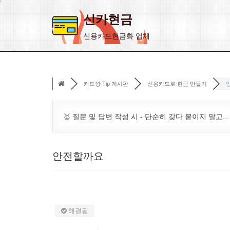
신카현금
콘
신용카드현금화 업체
텐
츠
로
카드깡 Tip 게시판
신용카드로 현금 만들기
건
너
뛰
🥇 질문 및 답변 작성 시 - 단순히 갖다 붙이지 말고..
기
안전할까요
해결됨