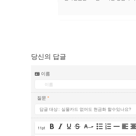
당신의 답글
이름
질문
*
11pt