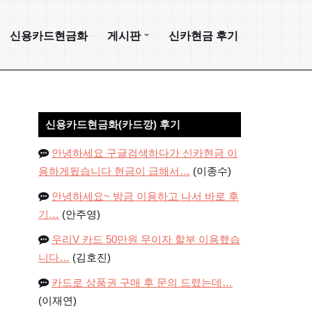
신용카드현금화
게시판
신카현금 후기
신용카드현금화(카드깡) 후기
안녕하세요 구글검색하다가 신카현금 이
용하게됬습니다 현금이 급해서…
(이종수)
안녕하세요~ 방금 이용하고 나서 바로 후
기…
(안주영)
우리V 카드 50만원 무이자 할부 이용했습
니다…
(김호진)
카드로 상품권 구매 후 문의 드렸는데…
(이재연)