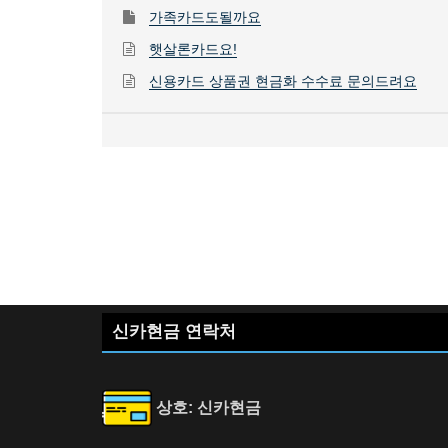
가족카드도될까요
햇살론카드요!
신용카드 상품권 현금화 수수료 문의드려요
신카현금 연락처
상호: 신카현금