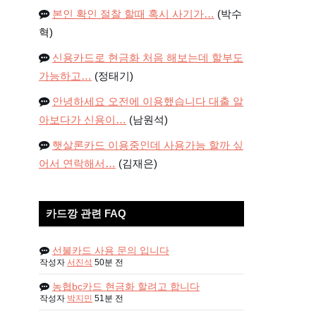
본인 확인 절찰 할때 혹시 사기가…
(박수
혁)
신용카드로 현금화 처음 해보는데 할부도
가능하고…
(정태기)
안녕하세요 오전에 이용했습니다 대출 알
아보다가 신용이…
(남원석)
햇살론카드 이용중인데 사용가능 할까 싶
어서 연락해서…
(김재은)
카드깡 관련 FAQ
선불카드 사용 문의 입니다
작성자
서진석
50분 전
농협bc카드 현금화 할려고 합니다
작성자
박지민
51분 전