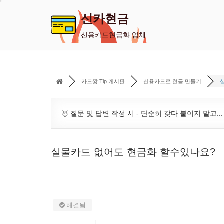
신카현금
콘
신용카드현금화 업체
텐
츠
로
카드깡 Tip 게시판
신용카드로 현금 만들기
건
너
뛰
🥇 질문 및 답변 작성 시 - 단순히 갖다 붙이지 말고..
기
실물카드 없어도 현금화 할수있나요?
해결됨