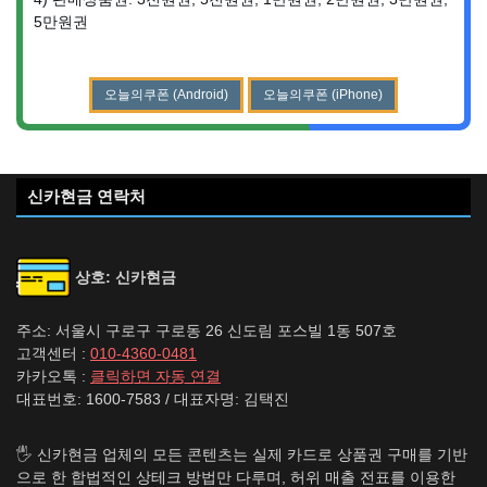
5만원권
오늘의쿠폰 (Android)
오늘의쿠폰 (iPhone)
신카현금 연락처
상호: 신카현금
주소: 서울시 구로구 구로동 26 신도림 포스빌 1동 507호
고객센터 :
010-4360-0481
카카오톡 :
클릭하면 자동 연결
대표번호: 1600-7583 / 대표자명: 김택진
🖐️ 신카현금 업체의 모든 콘텐츠는 실제 카드로 상품권 구매를 기반
으로 한 합법적인 상테크 방법만 다루며, 허위 매출 전표를 이용한