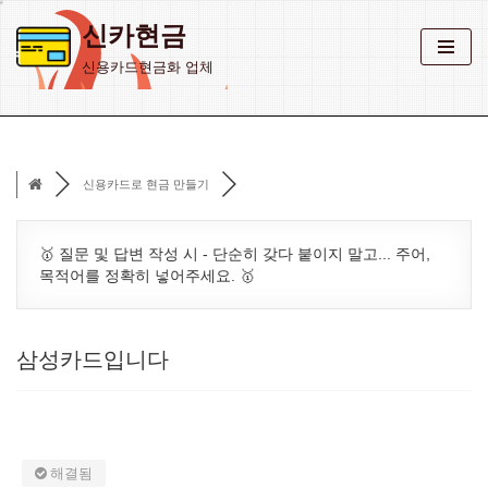
신카현금
콘
신용카드현금화 업체
텐
츠
로
건
신용카드로 현금 만들기
너
뛰
기
🥇 질문 및 답변 작성 시 - 단순히 갖다 붙이지 말고... 주어,
목적어를 정확히 넣어주세요. 🥇
삼성카드입니다
해결됨