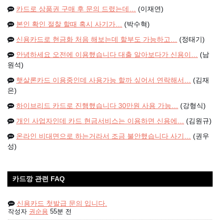
카드로 상품권 구매 후 문의 드렸는데…
(이재연)
본인 확인 절찰 할때 혹시 사기가…
(박수혁)
신용카드로 현금화 처음 해보는데 할부도 가능하고…
(정태기)
안녕하세요 오전에 이용했습니다 대출 알아보다가 신용이…
(남
원석)
햇살론카드 이용중인데 사용가능 할까 싶어서 연락해서…
(김재
은)
하이브리드 카드로 진행했습니다 30만원 사용 가능…
(강형식)
개인 사업자인데 카드 현금서비스는 이용하면 신용에…
(김원규)
온라인 비대면으로 하는거라서 조금 불안했습니다 사기…
(권우
성)
카드깡 관련 FAQ
신용카드 첫발급 문의 입니다.
작성자
권순용
55분 전