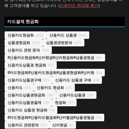
해 고객응대를 하고 있습니다. (
신용카드 현금화 후기
)
카드결제 현금화
신용카드현금화
신용카드 상품권
2822
1542
상품권현금화
상품권관련문의
1373
1371
신용카드 관련 문의
1126
#신용카드현금화#신카현금#신카현금화#상품권현금
950
신용카드상품권 현금화
677
#카드현금화#신용카드현금화#상품권현금화#신카현
559
신용카드상품권구매
신용카드 상품권 구매
505
478
신용카드
신용카드 현금화
435
401
신용카드상품권현금화
신용카드상품권
349
320
신용카드상품권결제
현금화
255
137
신용카드 상품권 현금화
118
#카드현금화#신용카드혐금화#신카혐금#상품권혐금
118
신용카드 관련문의
신카현금
105
94