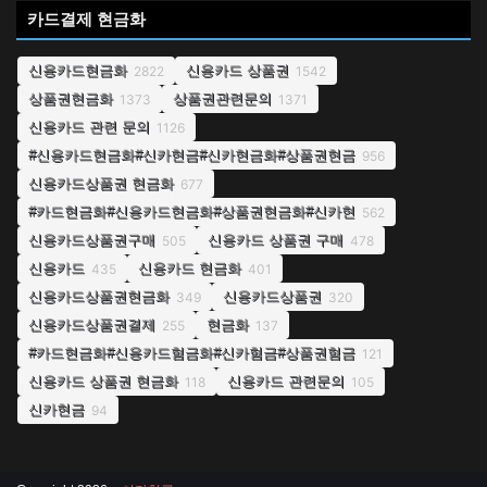
카드결제 현금화
신용카드현금화
신용카드 상품권
2822
1542
상품권현금화
상품권관련문의
1373
1371
신용카드 관련 문의
1126
#신용카드현금화#신카현금#신카현금화#상품권현금
956
신용카드상품권 현금화
677
#카드현금화#신용카드현금화#상품권현금화#신카현
562
신용카드상품권구매
신용카드 상품권 구매
505
478
신용카드
신용카드 현금화
435
401
신용카드상품권현금화
신용카드상품권
349
320
신용카드상품권결제
현금화
255
137
#카드현금화#신용카드혐금화#신카혐금#상품권혐금
121
신용카드 상품권 현금화
신용카드 관련문의
118
105
신카현금
94