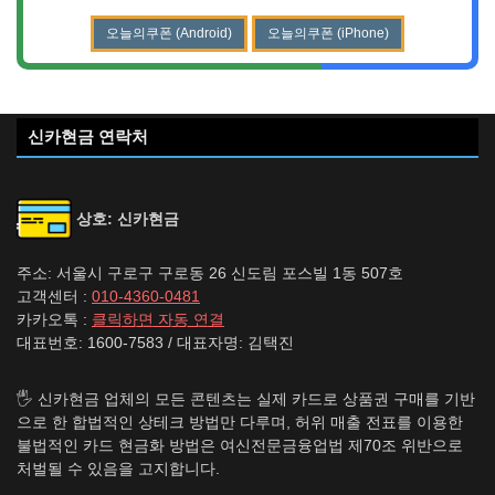
오늘의쿠폰 (Android)
오늘의쿠폰 (iPhone)
신카현금 연락처
상호: 신카현금
주소: 서울시 구로구 구로동 26 신도림 포스빌 1동 507호
고객센터 :
010-4360-0481
카카오톡 :
클릭하면 자동 연결
대표번호: 1600-7583 / 대표자명: 김택진
🖐️ 신카현금 업체의 모든 콘텐츠는 실제 카드로 상품권 구매를 기반
으로 한 합법적인 상테크 방법만 다루며, 허위 매출 전표를 이용한
불법적인 카드 현금화 방법은 여신전문금융업법 제70조 위반으로
처벌될 수 있음을 고지합니다.