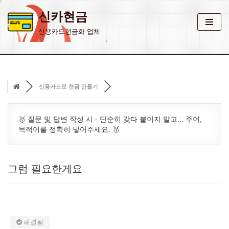
신카현금
콘
신용카드현금화 업체
텐
츠
로
건
신용카드로 현금 만들기
너
뛰
기
🥇 질문 및 답변 작성 시 - 단순히 갖다 붙이지 말고... 주어,
목적어를 정확히 넣어주세요. 🥇
그럼 필요한게요
해결됨