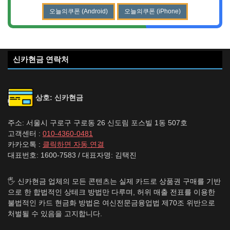
오늘의쿠폰 (Android)
오늘의쿠폰 (iPhone)
신카현금 연락처
상호: 신카현금
주소: 서울시 구로구 구로동 26 신도림 포스빌 1동 507호
고객센터 :
010-4360-0481
카카오톡 :
클릭하면 자동 연결
대표번호: 1600-7583 / 대표자명: 김택진
🖐️ 신카현금 업체의 모든 콘텐츠는 실제 카드로 상품권 구매를 기반
으로 한 합법적인 상테크 방법만 다루며, 허위 매출 전표를 이용한
불법적인 카드 현금화 방법은 여신전문금융업법 제70조 위반으로
처벌될 수 있음을 고지합니다.