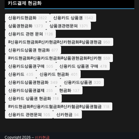
카드결제 현금화
신용카드현금화
신용카드 상품권
2822
1542
상품권현금화
상품권관련문의
1373
1371
신용카드 관련 문의
1126
#신용카드현금화#신카현금#신카현금화#상품권현금
950
신용카드상품권 현금화
677
#카드현금화#신용카드현금화#상품권현금화#신카현
559
신용카드상품권구매
신용카드 상품권 구매
505
478
신용카드
신용카드 현금화
435
401
신용카드상품권현금화
신용카드상품권
349
320
신용카드상품권결제
현금화
255
137
신용카드 상품권 현금화
118
#카드현금화#신용카드혐금화#신카혐금#상품권혐금
118
신용카드 관련문의
신카현금
105
94
Copyright 2026 –
신카현금