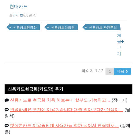
현대카드
김세호
3년 전
신용카드현금화
신용카드상품권
신용카드 관련문의
전
체
글
보
기
페이지 1 / 7
다음
신용카드현금화(카드깡) 후기
신용카드로 현금화 처음 해보는데 할부도 가능하고…
(정태기)
안녕하세요 오전에 이용했습니다 대출 알아보다가 신용이…
(남
원석)
햇살론카드 이용중인데 사용가능 할까 싶어서 연락해서…
(김재
은)