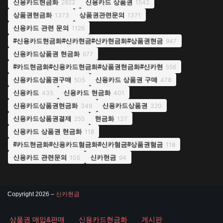
신용카드현금화
신용카드 상품권
2822
1542
상품권현금화
상품권관련문의
1373
1371
신용카드 관련 문의
1126
#신용카드현금화#신카현금#신카현금화#상품권현금
947
신용카드상품권 현금화
677
#카드현금화#신용카드현금화#상품권현금화#신카현
556
신용카드상품권구매
신용카드 상품권 구매
505
478
신용카드
신용카드 현금화
435
401
신용카드상품권현금화
신용카드상품권
349
320
신용카드상품권결제
현금화
255
137
신용카드 상품권 현금화
118
#카드현금화#신용카드혐금화#신카혐금#상품권혐금
118
신용카드 관련문의
신카현금
105
94
Copyright 2026 –
신카현금
상품권 매입&판매
신용카드현금화
게시판