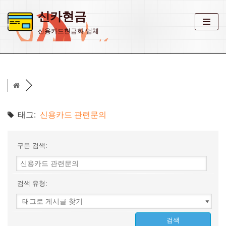
신카현금
콘
신용카드현금화 업체
텐
츠
로
건
너
뛰
기
태그:
신용카드 관련문의
구문 검색:
검색 유형: